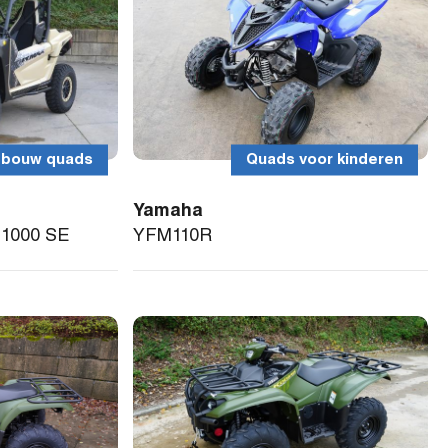
dbouw quads
Quads voor kinderen
Yamaha
1000 SE
YFM110R