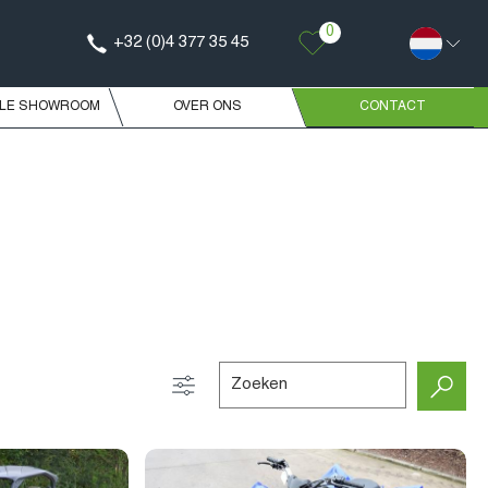
0
+32 (0)4 377 35 45
ELE SHOWROOM
OVER ONS
CONTACT