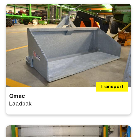
Filters
Transport
Qmac
Laadbak