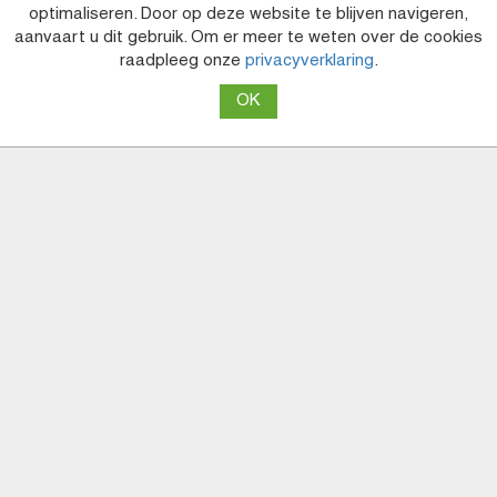
optimaliseren. Door op deze website te blijven navigeren,
aanvaart u dit gebruik. Om er meer te weten over de cookies
raadpleeg onze
privacyverklaring
.
Voermengwagens
Strautmann
Verti-Mix 2401 Double
NEEM CONTACT OP MET
ONS