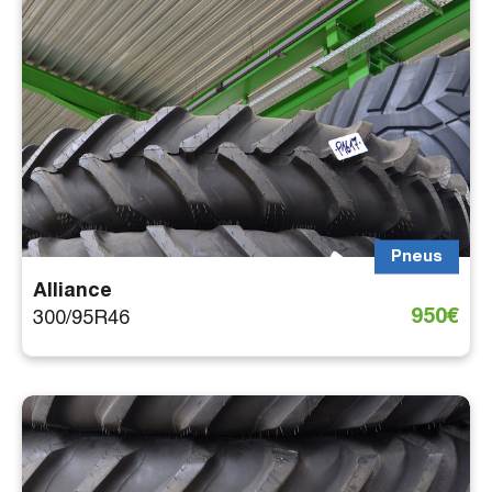
Pneus
Alliance
950€
300/95R46