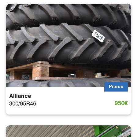
Filtres
Pneus
Alliance
950€
300/95R46