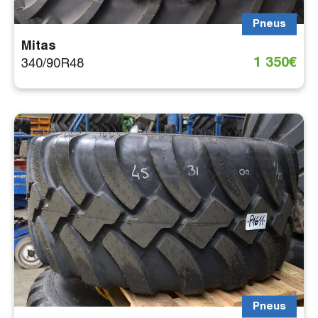
Pneus
Mitas
1 350€
340/90R48
Pneus