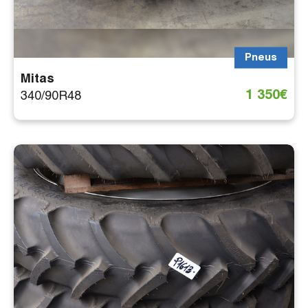
Pneus
Mitas
1 350€
340/90R48