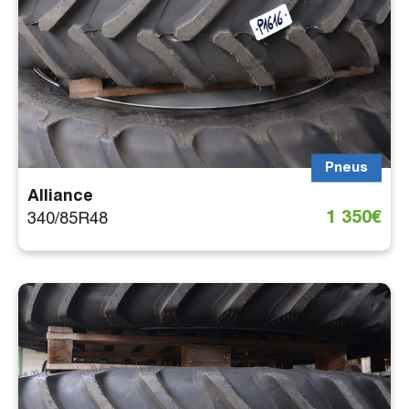
Pneus
Alliance
1 350€
340/85R48