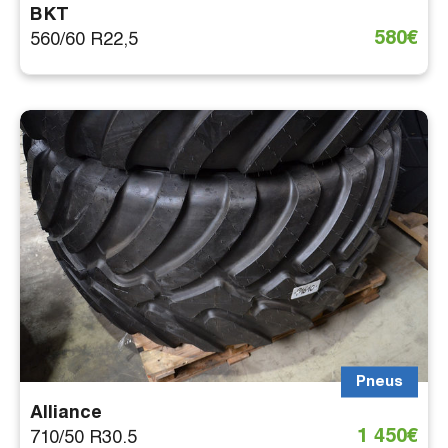
BKT
580€
560/60 R22,5
Pneus
Alliance
1 450€
710/50 R30.5