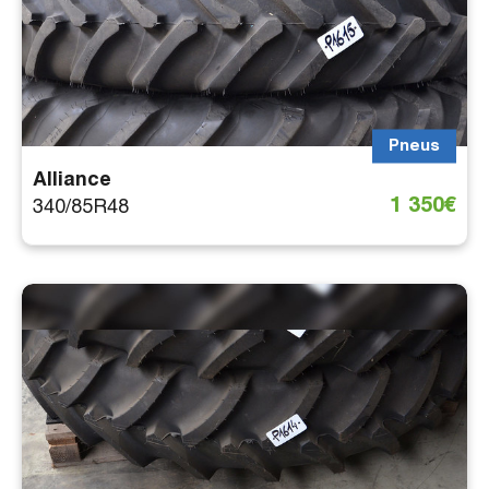
Pneus
Alliance
1 350€
340/85R48